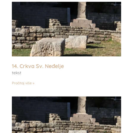
14. Crkva Sv. Neđelje
tekst
Pročitaj više »