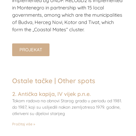
implemented by UNDP. ReLOaD2 is implemented
in Montenegro in partnership with 15 local
governments, among which are the municipalities
of Budva, Herceg Novi, Kotor and Tivat, which
form the „Coastal Mates“ cluster.
PROJEKAT
Ostale tačke | Other spots
2. Antička kapija, IV vijek p.n.e.
Tokom radova na obnovi Starog grada u periodu od 1981.
do 1987, koji su uslijedili nakon zemljotresa 1979. godine,
otkriveni su dijelovi starijeg
Pročitaj više »