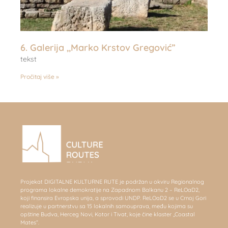
6. Galerija ,,Marko Krstov Gregović”
tekst
Pročitaj više »
Projekat DIGITALNE KULTURNE RUTE je podržan u okviru Regionalnog
programa lokalne demokratije na Zapadnom Balkanu 2 – ReLOaD2,
koji finansira Evropska unija, a sprovodi UNDP. ReLOaD2 se u Crnoj Gori
realizuje u partnerstvu sa 15 lokalnih samouprava, među kojima su
opštine Budva, Herceg Novi, Kotor i Tivat, koje čine klaster „Coastal
Mates“.