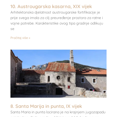
10. Austrougarska kasarna, XIX vijek
Arhitektonska djelatnost austrougarske fortifikacije je
prije svega imala za cilj preuređenje prostora za ratne i
vojne potrebe. Karakteristike ovog tipa gradnje odlikuju
se
Pročitaj više »
8. Santa Marija in punta, IX vijek
Santa Maria in punta locirana je na krajnjem jugozapadu