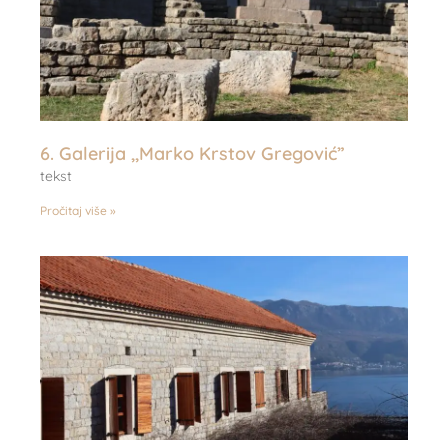
6. Galerija ,,Marko Krstov Gregović”
tekst
Pročitaj više »