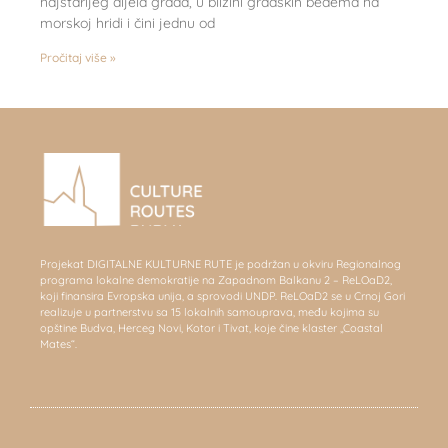
najstarijeg dijela grada, u blizini gradskih bedema na
morskoj hridi i čini jednu od
Pročitaj više »
Projekat DIGITALNE KULTURNE RUTE je podržan u okviru Regionalnog
programa lokalne demokratije na Zapadnom Balkanu 2 – ReLOaD2,
koji finansira Evropska unija, a sprovodi UNDP. ReLOaD2 se u Crnoj Gori
realizuje u partnerstvu sa 15 lokalnih samouprava, među kojima su
opštine Budva, Herceg Novi, Kotor i Tivat, koje čine klaster „Coastal
Mates“.