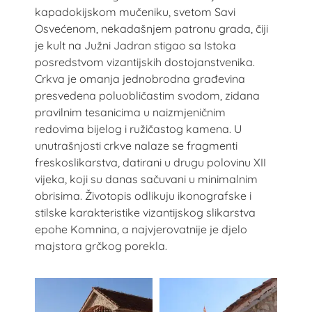
kapadokijskom mučeniku, svetom Savi
Osvećenom, nekadašnjem patronu grada, čiji
je kult na Južni Jadran stigao sa Istoka
posredstvom vizantijskih dostojanstvenika.
Crkva je omanja jednobrodna građevina
presvedena poluobličastim svodom, zidana
pravilnim tesanicima u naizmjeničnim
redovima bijelog i ružičastog kamena. U
unutrašnjosti crkve nalaze se fragmenti
freskoslikarstva, datirani u drugu polovinu XII
vijeka, koji su danas sačuvani u minimalnim
obrisima. Životopis odlikuju ikonografske i
stilske karakteristike vizantijskog slikarstva
epohe Komnina, a najvjerovatnije je djelo
majstora grčkog porekla.