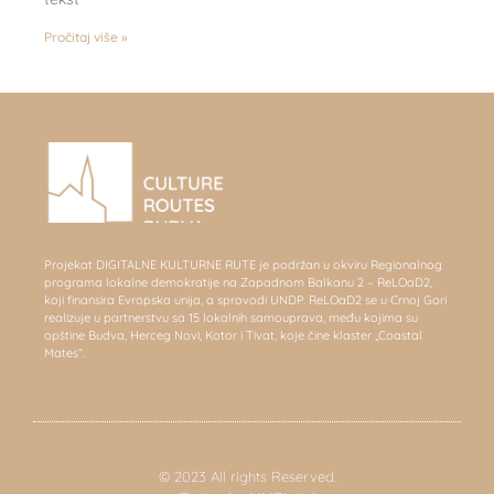
Pročitaj više »
Projekat DIGITALNE KULTURNE RUTE je podržan u okviru Regionalnog
programa lokalne demokratije na Zapadnom Balkanu 2 – ReLOaD2,
koji finansira Evropska unija, a sprovodi UNDP. ReLOaD2 se u Crnoj Gori
realizuje u partnerstvu sa 15 lokalnih samouprava, među kojima su
opštine Budva, Herceg Novi, Kotor i Tivat, koje čine klaster „Coastal
Mates“.
© 2023 All rights Reserved.