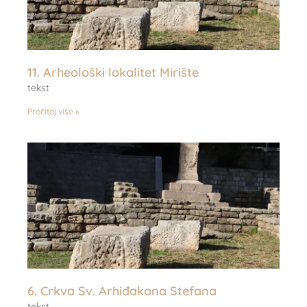
11. Arheološki lokalitet Mirište
tekst
Pročitaj više »
6. Crkva Sv. Arhiđakona Stefana
tekst