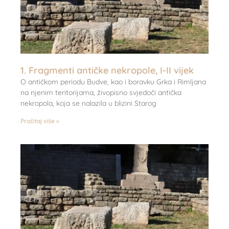
1. Fragmenti antičke nekropole, I-II vijek
O antičkom periodu Budve, kao i boravku Grka i Rimljana
na njenim teritorijama, živopisno svjedoči antička
nekropola, koja se nalazila u blizini Starog
Pročitaj više »