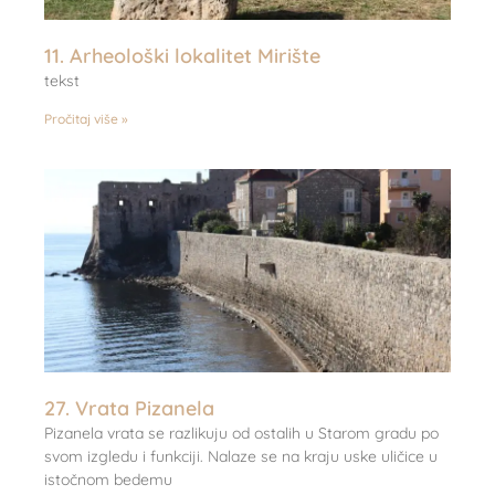
11. Arheološki lokalitet Mirište
tekst
Pročitaj više »
27. Vrata Pizanela
Pizanela vrata se razlikuju od ostalih u Starom gradu po
svom izgledu i funkciji. Nalaze se na kraju uske uličice u
istočnom bedemu