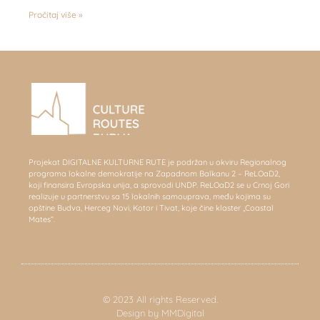
Pročitaj više »
Projekat DIGITALNE KULTURNE RUTE je podržan u okviru Regionalnog
programa lokalne demokratije na Zapadnom Balkanu 2 – ReLOaD2,
koji finansira Evropska unija, a sprovodi UNDP. ReLOaD2 se u Crnoj Gori
realizuje u partnerstvu sa 15 lokalnih samouprava, među kojima su
opštine Budva, Herceg Novi, Kotor i Tivat, koje čine klaster „Coastal
Mates“.
© 2023 All rights Reserved.
Design by MMDigital